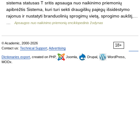
sistema statusas T sritis apsauga nuo naikinimo priemonių
apibrėžtis Sistema, kuri turi sekti draugiškų pajėgų išsidėstymo
rajonus ir nustatyti branduolinių sprogimų vietą, sprogimo aukštį,…
…
Apsaugos nuo naikinimo priemonių enciklopedinis žodynas
© Academic, 2000-2026
18+
Contact us:
Technical Support
,
Advertising
Dictionaries export
, created on PHP,
Joomla,
Drupal,
WordPress,
MODx.