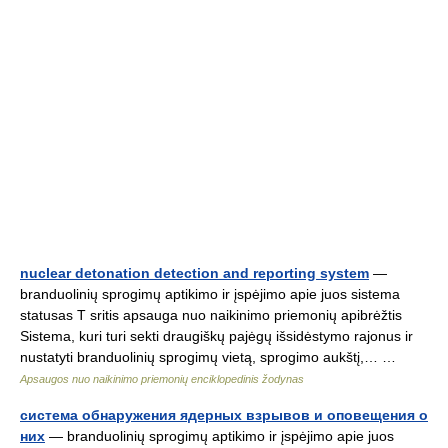
nuclear detonation detection and reporting system
—
branduolinių sprogimų aptikimo ir įspėjimo apie juos sistema
statusas T sritis apsauga nuo naikinimo priemonių apibrėžtis
Sistema, kuri turi sekti draugiškų pajėgų išsidėstymo rajonus ir
nustatyti branduolinių sprogimų vietą, sprogimo aukštį,… …
Apsaugos nuo naikinimo priemonių enciklopedinis žodynas
система обнаружения ядерных взрывов и оповещения о
них
— branduolinių sprogimų aptikimo ir įspėjimo apie juos