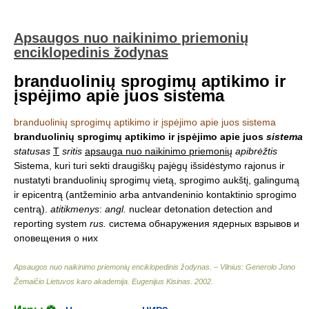
Apsaugos nuo naikinimo priemonių
enciklopedinis žodynas
branduolinių sprogimų aptikimo ir
įspėjimo apie juos sistema
branduolinių sprogimų aptikimo ir įspėjimo apie juos sistema
branduolinių sprogimų aptikimo ir įspėjimo apie juos
sistema
statusas
T
sritis
apsauga nuo naikinimo priemonių
apibrėžtis
Sistema, kuri turi sekti draugiškų pajėgų išsidėstymo rajonus ir
nustatyti branduolinių sprogimų vietą, sprogimo aukštį, galingumą
ir epicentrą (antžeminio arba antvandeninio kontaktinio sprogimo
centrą).
atitikmenys
:
angl.
nuclear detonation detection and
reporting system
rus.
система обнаружения ядерных взрывов и
оповещения о них
Apsaugos nuo naikinimo priemonių enciklopedinis žodynas. – Vilnius: Generolo Jono
Žemaičio Lietuvos karo akademija
.
Eugenijus Kisinas
.
2002
.