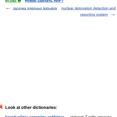
Игры ⚽
Нужно сделать НИР?
засечка ядерных взрывов
nuclear detonation detection and
reporting system
Look at other dictionaries:
branduolinių sprogimų aptikimas
— statusas T sritis apsauga