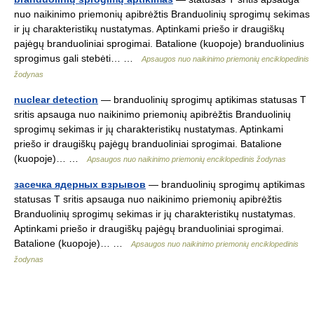
nuo naikinimo priemonių apibrėžtis Branduolinių sprogimų sekimas
ir jų charakteristikų nustatymas. Aptinkami priešo ir draugiškų
pajėgų branduoliniai sprogimai. Batalione (kuopoje) branduolinius
sprogimus gali stebėti… …
Apsaugos nuo naikinimo priemonių enciklopedinis
žodynas
nuclear detection
— branduolinių sprogimų aptikimas statusas T
sritis apsauga nuo naikinimo priemonių apibrėžtis Branduolinių
sprogimų sekimas ir jų charakteristikų nustatymas. Aptinkami
priešo ir draugiškų pajėgų branduoliniai sprogimai. Batalione
(kuopoje)… …
Apsaugos nuo naikinimo priemonių enciklopedinis žodynas
засечка ядерных взрывов
— branduolinių sprogimų aptikimas
statusas T sritis apsauga nuo naikinimo priemonių apibrėžtis
Branduolinių sprogimų sekimas ir jų charakteristikų nustatymas.
Aptinkami priešo ir draugiškų pajėgų branduoliniai sprogimai.
Batalione (kuopoje)… …
Apsaugos nuo naikinimo priemonių enciklopedinis
žodynas